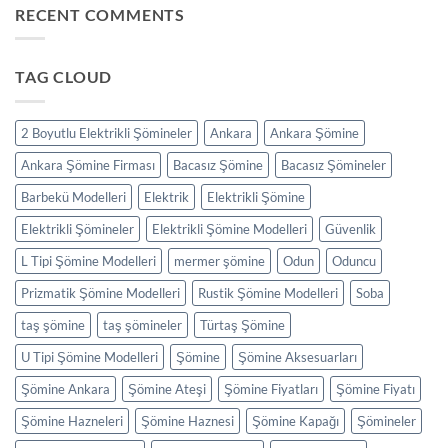
RECENT COMMENTS
TAG CLOUD
2 Boyutlu Elektrikli Şömineler
Ankara
Ankara Şömine
Ankara Şömine Firması
Bacasız Şömine
Bacasız Şömineler
Barbekü Modelleri
Elektrik
Elektrikli Şömine
Elektrikli Şömineler
Elektrikli Şömine Modelleri
Güvenlik
L Tipi Şömine Modelleri
mermer şömine
Odun
Oduncu
Prizmatik Şömine Modelleri
Rustik Şömine Modelleri
Soba
taş şömine
taş şömineler
Türtaş Şömine
U Tipi Şömine Modelleri
Şömine
Şömine Aksesuarları
Şömine Ankara
Şömine Ateşi
Şömine Fiyatları
Şömine Fiyatı
Şömine Hazneleri
Şömine Haznesi
Şömine Kapağı
Şömineler