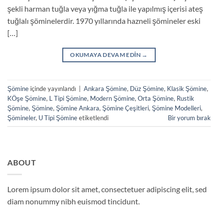
şekli harman tuğla veya yığma tuğla ile yapılmış içerisi ateş
tuğlalı şöminelerdir. 1970 yıllarında hazneli şömineler eski
[…]
OKUMAYA DEVAM EDIN
→
Şömine
içinde yayınlandı
|
Ankara Şömine
,
Düz Şömine
,
Klasik Şömine
,
KÖşe Şömine
,
L Tipi Şömine
,
Modern Şömine
,
Orta Şömine
,
Rustik
Şömine
,
Şömine
,
Şömine Ankara
,
Şömine Çeşitleri
,
Şömine Modelleri
,
Şömineler
,
U Tipi Şömine
etiketlendi
Bir yorum bırak
ABOUT
Lorem ipsum dolor sit amet, consectetuer adipiscing elit, sed
diam nonummy nibh euismod tincidunt.