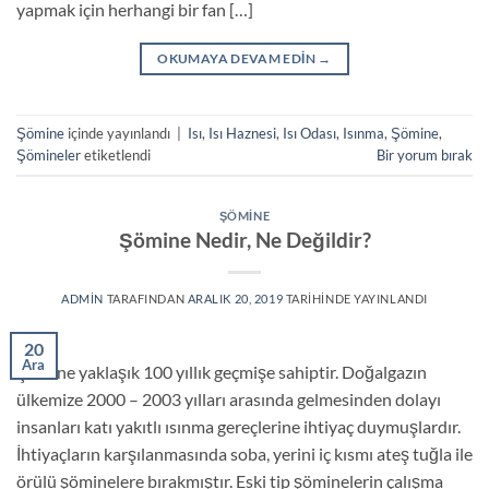
yapmak için herhangi bir fan […]
OKUMAYA DEVAM EDIN
→
Şömine
içinde yayınlandı
|
Isı
,
Isı Haznesi
,
Isı Odası
,
Isınma
,
Şömine
,
Şömineler
etiketlendi
Bir yorum bırak
ŞÖMINE
Şömine Nedir, Ne Değildir?
ADMIN
TARAFINDAN
ARALIK 20, 2019
TARIHINDE YAYINLANDI
20
Ara
Şömine yaklaşık 100 yıllık geçmişe sahiptir. Doğalgazın
ülkemize 2000 – 2003 yılları arasında gelmesinden dolayı
insanları katı yakıtlı ısınma gereçlerine ihtiyaç duymuşlardır.
İhtiyaçların karşılanmasında soba, yerini iç kısmı ateş tuğla ile
örülü şöminelere bırakmıştır. Eski tip şöminelerin çalışma