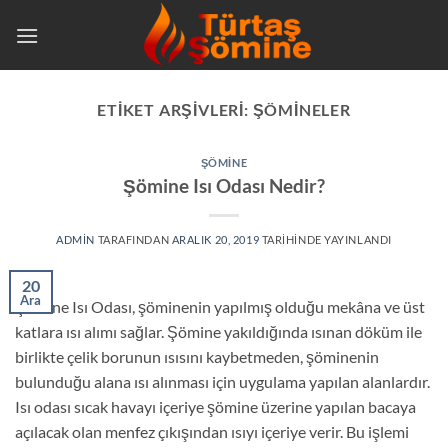
İçeriğe
atla
ETIKET ARŞIVLERI:
ŞÖMINELER
ŞÖMINE
Şömine Isı Odası Nedir?
ADMIN
TARAFINDAN
ARALIK 20, 2019
TARIHINDE YAYINLANDI
20
Ara
Şömine Isı Odası, şöminenin yapılmış olduğu mekâna ve üst
katlara ısı alımı sağlar. Şömine yakıldığında ısınan döküm ile
birlikte çelik borunun ısısını kaybetmeden, şöminenin
bulunduğu alana ısı alınması için uygulama yapılan alanlardır.
Isı odası sıcak havayı içeriye şömine üzerine yapılan bacaya
açılacak olan menfez çıkışından ısıyı içeriye verir. Bu işlemi