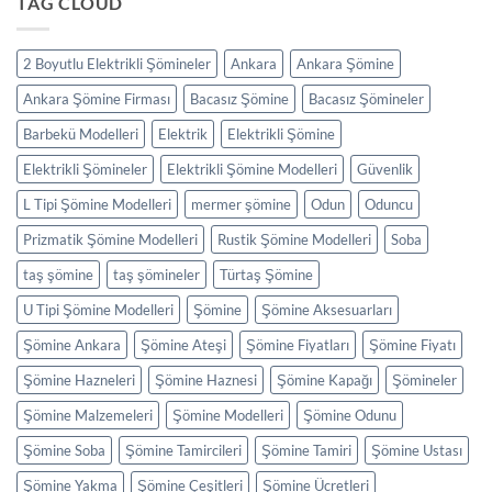
TAG CLOUD
2 Boyutlu Elektrikli Şömineler
Ankara
Ankara Şömine
Ankara Şömine Firması
Bacasız Şömine
Bacasız Şömineler
Barbekü Modelleri
Elektrik
Elektrikli Şömine
Elektrikli Şömineler
Elektrikli Şömine Modelleri
Güvenlik
L Tipi Şömine Modelleri
mermer şömine
Odun
Oduncu
Prizmatik Şömine Modelleri
Rustik Şömine Modelleri
Soba
taş şömine
taş şömineler
Türtaş Şömine
U Tipi Şömine Modelleri
Şömine
Şömine Aksesuarları
Şömine Ankara
Şömine Ateşi
Şömine Fiyatları
Şömine Fiyatı
Şömine Hazneleri
Şömine Haznesi
Şömine Kapağı
Şömineler
Şömine Malzemeleri
Şömine Modelleri
Şömine Odunu
Şömine Soba
Şömine Tamircileri
Şömine Tamiri
Şömine Ustası
Şömine Yakma
Şömine Çeşitleri
Şömine Ücretleri