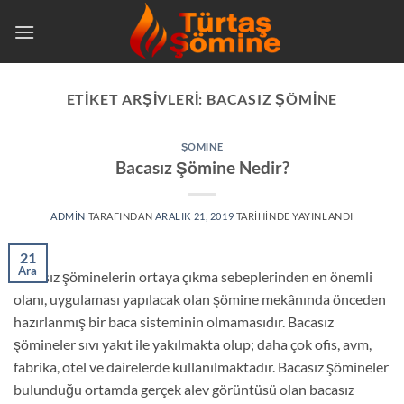
İçeriğe
atla
ETIKET ARŞIVLERI:
BACASIZ ŞÖMINE
ŞÖMINE
Bacasız Şömine Nedir?
ADMIN
TARAFINDAN
ARALIK 21, 2019
TARIHINDE YAYINLANDI
21
Ara
Bacasız şöminelerin ortaya çıkma sebeplerinden en önemli
olanı, uygulaması yapılacak olan şömine mekânında önceden
hazırlanmış bir baca sisteminin olmamasıdır. Bacasız
şömineler sıvı yakıt ile yakılmakta olup; daha çok ofis, avm,
fabrika, otel ve dairelerde kullanılmaktadır. Bacasız şömineler
bulunduğu ortamda gerçek alev görüntüsü olan bacasız