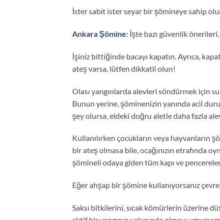
İster sabit ister seyar bir şömineye sahip ol
Ankara Şömine
: İşte bazı güvenlik önerileri.
İşiniz bittiğinde bacayı kapatın. Ayrıca, k
ateş varsa, lütfen dikkatli olun!
Olası yangınlarda alevleri söndürmek için su
Bunun yerine, şöminenizin yanında acil durum
şey olursa, eldeki doğru aletle daha fazla ale
Kullanılırken çocukların veya hayvanların ş
bir ateş olmasa bile, ocağınızın etrafında oy
şömineli odaya giden tüm kapı ve pencerele
Eğer ahşap bir şömine kullanıyorsanız çevr
Saksı bitkilerini, sıcak kömürlerin üzerine d
aktif bir yangının yakınında olmayı umursama