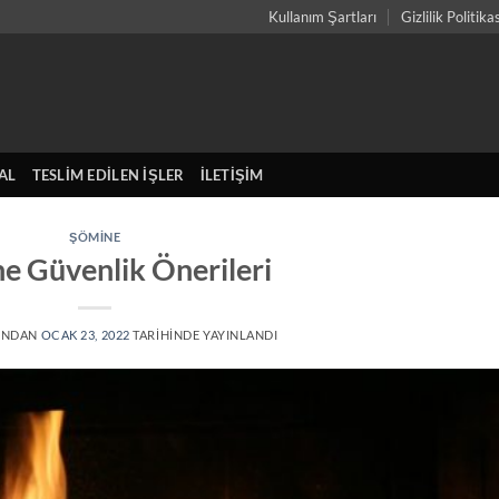
Kullanım Şartları
Gizlilik Politika
AL
TESLIM EDILEN İŞLER
İLETIŞIM
ŞÖMINE
e Güvenlik Önerileri
INDAN
OCAK 23, 2022
TARIHINDE YAYINLANDI