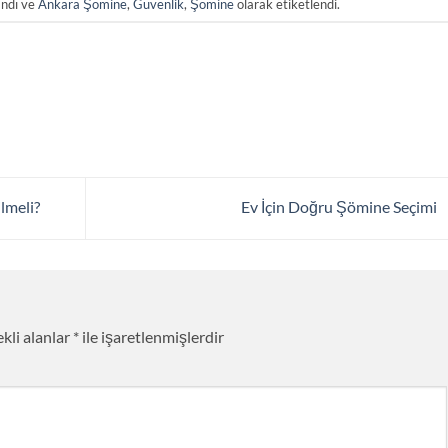
andı ve
Ankara Şömine
,
Güvenlik
,
Şömine
olarak etiketlendi.
lmeli?
Ev İçin Doğru Şömine Seçimi
kli alanlar
*
ile işaretlenmişlerdir