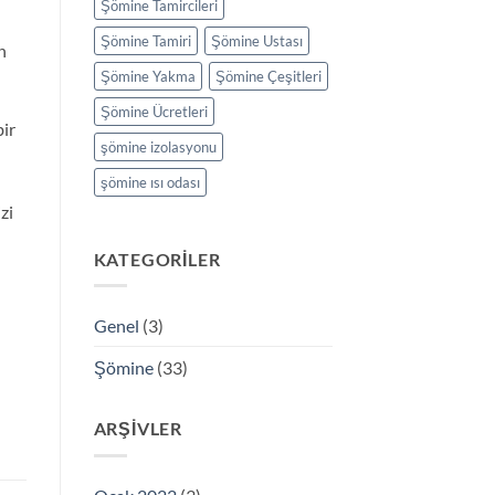
Şömine Tamircileri
Şömine Tamiri
Şömine Ustası
n
Şömine Yakma
Şömine Çeşitleri
Şömine Ücretleri
bir
şömine izolasyonu
şömine ısı odası
zi
KATEGORILER
Genel
(3)
Şömine
(33)
ARŞIVLER