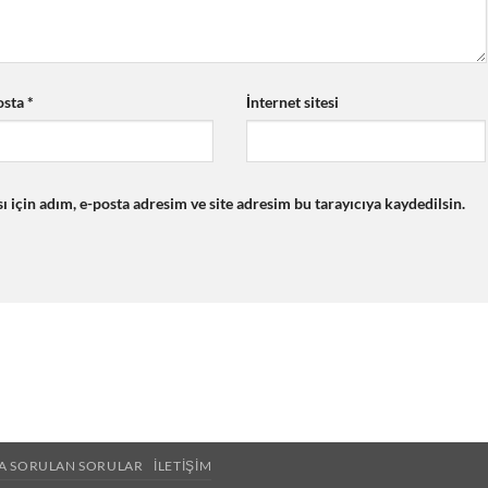
osta
*
İnternet sitesi
için adım, e-posta adresim ve site adresim bu tarayıcıya kaydedilsin.
ÇA SORULAN SORULAR
İLETIŞIM