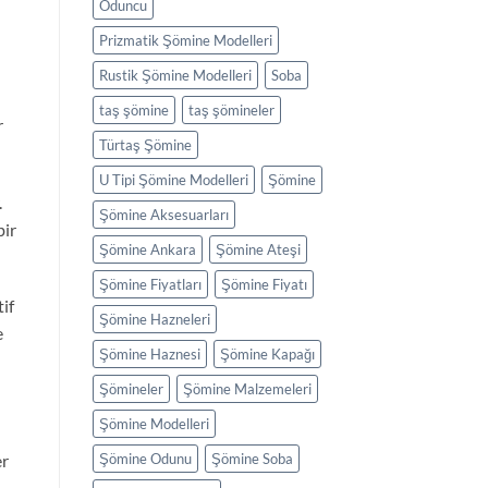
Oduncu
Prizmatik Şömine Modelleri
Rustik Şömine Modelleri
Soba
taş şömine
taş şömineler
r
Türtaş Şömine
U Tipi Şömine Modelleri
Şömine
.
Şömine Aksesuarları
bir
Şömine Ankara
Şömine Ateşi
Şömine Fiyatları
Şömine Fiyatı
if
Şömine Hazneleri
e
Şömine Haznesi
Şömine Kapağı
Şömineler
Şömine Malzemeleri
Şömine Modelleri
Şömine Odunu
Şömine Soba
er