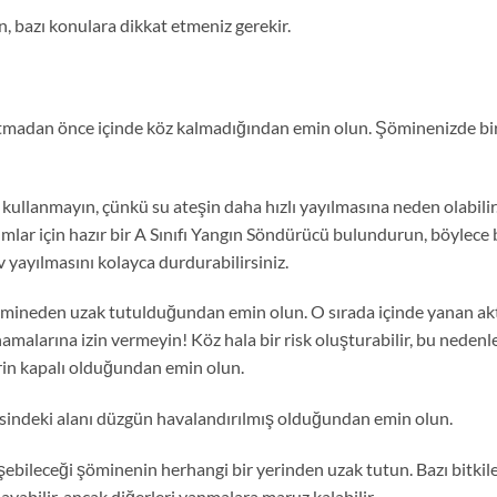
un, bazı konulara dikkat etmeniz gerekir.
apatmadan önce içinde köz kalmadığından emin olun. Şöminenizde bi
 kullanmayın, çünkü su ateşin daha hızlı yayılmasına neden olabilir
lar için hazır bir A Sınıfı Yangın Söndürücü bulundurun, böylece 
v yayılmasını kolayca durdurabilirsiniz.
ömineden uzak tutulduğundan emin olun. O sırada içinde yanan akt
namalarına izin vermeyin! Köz hala bir risk oluşturabilir, bu nedenl
rin kapalı olduğundan emin olun.
esindeki alanı düzgün havalandırılmış olduğundan emin olun.
üşebileceği şöminenin herhangi bir yerinden uzak tutun. Bazı bitkil
yabilir, ancak diğerleri yanmalara maruz kalabilir.