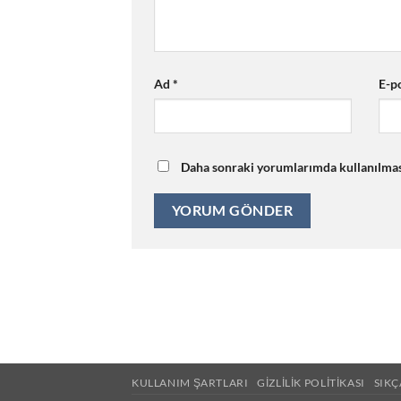
Ad
*
E-p
Daha sonraki yorumlarımda kullanılması 
KULLANIM ŞARTLARI
GIZLILIK POLITIKASI
SIK