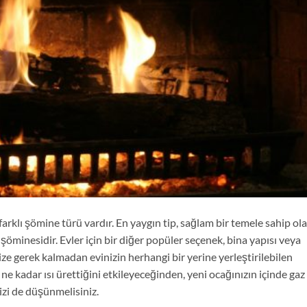
farklı şömine türü vardır. En yaygın tip, sağlam bir temele sahip ol
şöminesidir. Evler için bir diğer popüler seçenek, bina yapısı veya
 gerek kalmadan evinizin herhangi bir yerine yerleştirilebilen
ne kadar ısı ürettiğini etkileyeceğinden, yeni ocağınızın içinde gaz
zi de düşünmelisiniz.