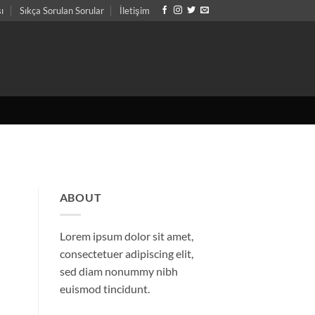
sı
Sıkça Sorulan Sorular
İletişim
ABOUT
Lorem ipsum dolor sit amet,
consectetuer adipiscing elit,
sed diam nonummy nibh
euismod tincidunt.