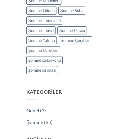
Şömine Modelleri
Şömine Odunu
Şömine Soba
Şömine Tamircileri
Şömine Tamiri
Şömine Ustası
Şömine Yakma
Şömine Çeşitleri
Şömine Ücretleri
şömine izolasyonu
şömine ısı odası
KATEGORILER
Genel
(3)
Şömine
(33)