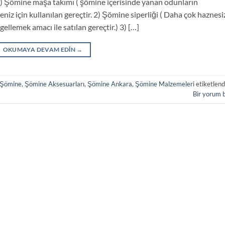
 1) Şömine maşa takımı ( şömine içerisinde yanan odunların
meniz için kullanılan gereçtir. 2) Şömine siperliği ( Daha çok haznesi
ellemek amacı ile satılan gereçtir.) 3) […]
OKUMAYA DEVAM EDIN
→
Şömine
,
Şömine Aksesuarları
,
Şömine Ankara
,
Şömine Malzemeleri
etiketlend
Bir yorum 