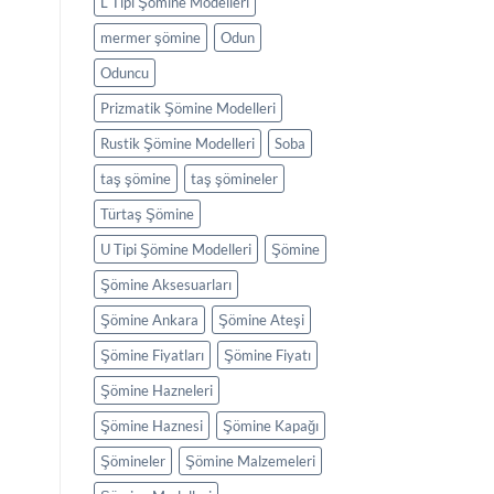
L Tipi Şömine Modelleri
mermer şömine
Odun
Oduncu
Prizmatik Şömine Modelleri
Rustik Şömine Modelleri
Soba
taş şömine
taş şömineler
Türtaş Şömine
U Tipi Şömine Modelleri
Şömine
Şömine Aksesuarları
Şömine Ankara
Şömine Ateşi
Şömine Fiyatları
Şömine Fiyatı
Şömine Hazneleri
Şömine Haznesi
Şömine Kapağı
Şömineler
Şömine Malzemeleri