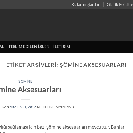
Kullanım Şartları
Gizlilik Politika
AL
TESLIM EDILEN İŞLER
İLETIŞIM
ETIKET ARŞIVLERI:
ŞÖMINE AKSESUARLARI
ŞÖMINE
mine Aksesuarları
INDAN
ARALIK 21, 2019
TARIHINDE YAYINLANDI
ylığı sağlaması için bazı şömine aksesuarları mevcuttur. Bunları