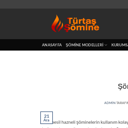
İçeriğe
atla
ANASAYFA
ŞÖMINE MODELLERI
KURUMS
Şö
ADMIN
TARAF
21
Ara
Yeni nesil hazneli şöminelerin kullanım kola