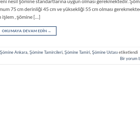
n yeni nesil şömine standartlarına uygun olması gerekmektedir. Şöm
nimum 75 cm derinliği 45 cm ve yüksekliği 55 cm olması gerekmekted
n işlem , şömine […]
OKUMAYA DEVAM EDIN
→
Şömine Ankara
,
Şömine Tamircileri
,
Şömine Tamiri
,
Şömine Ustası
etiketlendi
Bir yorum 