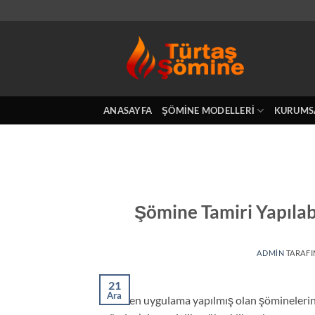
İçeriğe
atla
ANASAYFA
ŞÖMINE MODELLERI
KURUMS
Şömine Tamiri Yapılab
ADMIN
TARAF
21
Ara
Eskiden uygulama yapılmış olan şöminelerin ta