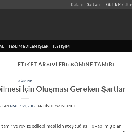
Kullanım Şartları
Gizlilik Politika
AL
TESLIM EDILEN İŞLER
İLETIŞIM
ETIKET ARŞIVLERI:
ŞÖMINE TAMIRI
ŞÖMINE
ilmesi İçin Oluşması Gereken Şartlar
INDAN
ARALIK 21, 2019
TARIHINDE YAYINLANDI
mir ve revize edilebilmesi için ateş tuğlası ile yapılmış olan