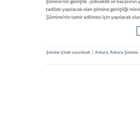
şömine’nin genişlik , yükseklik ve bacasını
tadilatı yapılacak olan şömine genişliği mi
Şömine’nin tamir edilmesi için yapılacak ola
Şömine
içinde yayınlandı
|
Ankara
,
Ankara Şömine
,