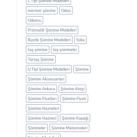
L Tipi Şömine Modelleri
mermer şömine
Odun
Oduncu
Prizmatik Şömine Modelleri
Rustik Şömine Modelleri
Soba
taş şömine
taş şömineler
Türtaş Şömine
U Tipi Şömine Modelleri
Şömine
Şömine Aksesuarları
Şömine Ankara
Şömine Ateşi
Şömine Fiyatları
Şömine Fiyatı
Şömine Hazneleri
Şömine Haznesi
Şömine Kapağı
Şömineler
Şömine Malzemeleri