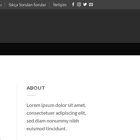
sı
Sıkça Sorulan Sorular
İletişim
ABOUT
Lorem ipsum dolor sit amet,
consectetuer adipiscing elit,
sed diam nonummy nibh
euismod tincidunt.