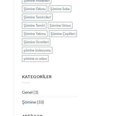
Şömine Modelleri
Şömine Odunu
Şömine Soba
Şömine Tamircileri
Şömine Tamiri
Şömine Ustası
Şömine Yakma
Şömine Çeşitleri
Şömine Ücretleri
şömine izolasyonu
şömine ısı odası
KATEGORILER
Genel
(3)
Şömine
(33)