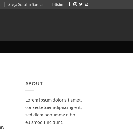
sı
Sıkça Sorulan Sorular
İletişim
ABOUT
Lorem ipsum dolor sit amet,
consectetuer adipiscing elit,
sed diam nonummy nibh
euismod tincidunt.
ayı