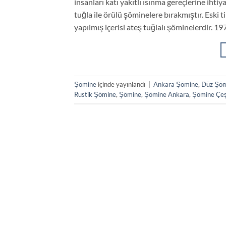
insanları katı yakıtlı ısınma gereçlerine ihti
tuğla ile örülü şöminelere bırakmıştır. Eski 
yapılmış içerisi ateş tuğlalı şöminelerdir. 19
Şömine
içinde yayınlandı
|
Ankara Şömine
,
Düz Şöm
Rustik Şömine
,
Şömine
,
Şömine Ankara
,
Şömine Çeşi