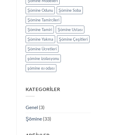
Şömine Modelleri
Şömine Odunu
Şömine Soba
Şömine Tamircileri
Şömine Tamiri
Şömine Ustası
Şömine Yakma
Şömine Çeşitleri
Şömine Ücretleri
şömine izolasyonu
şömine ısı odası
KATEGORILER
Genel
(3)
Şömine
(33)