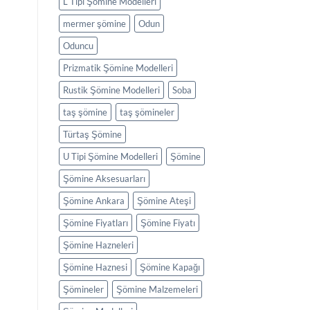
L Tipi Şömine Modelleri
mermer şömine
Odun
Oduncu
Prizmatik Şömine Modelleri
Rustik Şömine Modelleri
Soba
taş şömine
taş şömineler
Türtaş Şömine
U Tipi Şömine Modelleri
Şömine
Şömine Aksesuarları
Şömine Ankara
Şömine Ateşi
Şömine Fiyatları
Şömine Fiyatı
Şömine Hazneleri
Şömine Haznesi
Şömine Kapağı
Şömineler
Şömine Malzemeleri