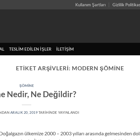
Kullanım Şartları
Gizlilik Politika
AL
TESLIM EDILEN İŞLER
İLETIŞIM
ETIKET ARŞIVLERI:
MODERN ŞÖMINE
ŞÖMINE
 Nedir, Ne Değildir?
INDAN
ARALIK 20, 2019
TARIHINDE YAYINLANDI
. Doğalgazın ülkemize 2000 – 2003 yılları arasında gelmesinden dol