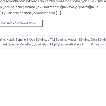
yaç duymuşlardır. İhtiyaçların karşılanmasında soba, yerini iç kısmı 
tip şöminelerin çalışma şekli harman tuğla veya yığma tuğla ile
70 yıllarında hazneli şömineler eski […]
OKUMAYA DEVAM EDIN
→
ine
,
Klasik Şömine
,
KÖşe Şömine
,
L Tipi Şömine
,
Modern Şömine
,
Orta Şömi
tleri
,
Şömine Modelleri
,
Şömineler
,
U Tipi Şömine
etiketlendi
Bir yorum 