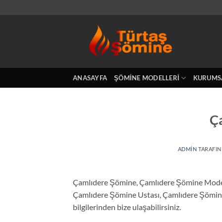
İçeriğe
atla
ANASAYFA
ŞÖMINE MODELLERI
KURUMS
Ç
ADMIN
TARAFI
Çamlıdere Şömine, Çamlıdere Şömine Modell
Çamlıdere Şömine Ustası, Çamlıdere Şömine İm
bilgilerinden bize ulaşabilirsiniz.