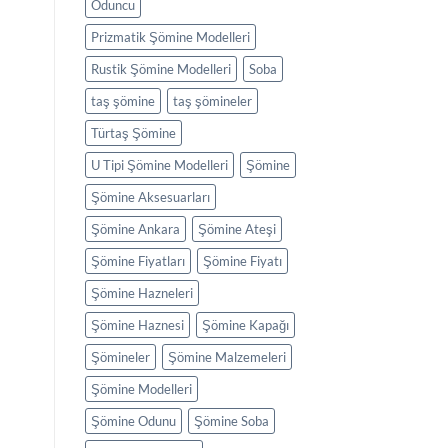
Oduncu
Prizmatik Şömine Modelleri
Rustik Şömine Modelleri
Soba
taş şömine
taş şömineler
Türtaş Şömine
U Tipi Şömine Modelleri
Şömine
Şömine Aksesuarları
Şömine Ankara
Şömine Ateşi
Şömine Fiyatları
Şömine Fiyatı
Şömine Hazneleri
Şömine Haznesi
Şömine Kapağı
Şömineler
Şömine Malzemeleri
Şömine Modelleri
Şömine Odunu
Şömine Soba