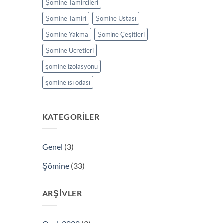
Şömine Tamircileri
Şömine Tamiri
Şömine Ustası
Şömine Yakma
Şömine Çeşitleri
Şömine Ücretleri
şömine izolasyonu
şömine ısı odası
KATEGORILER
Genel
(3)
Şömine
(33)
ARŞIVLER