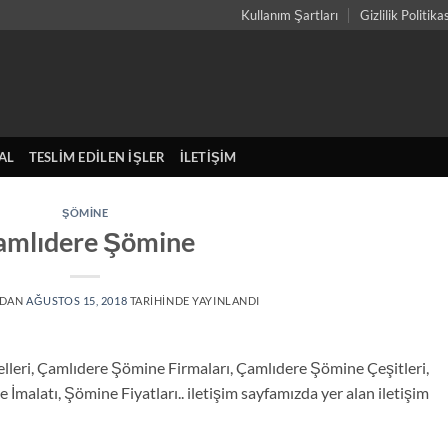
Kullanım Şartları
Gizlilik Politika
AL
TESLIM EDILEN İŞLER
İLETIŞIM
ŞÖMINE
amlıdere Şömine
NDAN
AĞUSTOS 15, 2018
TARIHINDE YAYINLANDI
eri, Çamlıdere Şömine Firmaları, Çamlıdere Şömine Çeşitleri,
alatı, Şömine Fiyatları.. iletişim sayfamızda yer alan iletişim