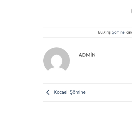
Bu giriş
Şömine
için
ADMIN
Kocaeli Şömine