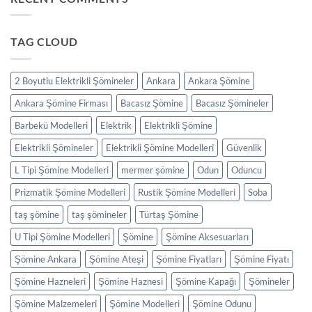
TAG CLOUD
2 Boyutlu Elektrikli Şömineler
Ankara
Ankara Şömine
Ankara Şömine Firması
Bacasız Şömine
Bacasız Şömineler
Barbekü Modelleri
Elektrik
Elektrikli Şömine
Elektrikli Şömineler
Elektrikli Şömine Modelleri
Güvenlik
L Tipi Şömine Modelleri
mermer şömine
Odun
Oduncu
Prizmatik Şömine Modelleri
Rustik Şömine Modelleri
Soba
taş şömine
taş şömineler
Türtaş Şömine
U Tipi Şömine Modelleri
Şömine
Şömine Aksesuarları
Şömine Ankara
Şömine Ateşi
Şömine Fiyatları
Şömine Fiyatı
Şömine Hazneleri
Şömine Haznesi
Şömine Kapağı
Şömineler
Şömine Malzemeleri
Şömine Modelleri
Şömine Odunu