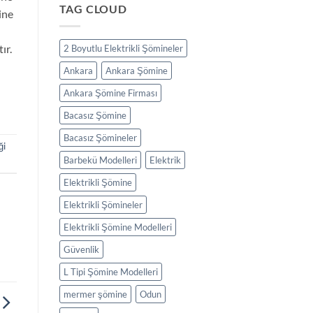
TAG CLOUD
ine
ır.
2 Boyutlu Elektrikli Şömineler
Ankara
Ankara Şömine
Ankara Şömine Firması
Bacasız Şömine
Bacasız Şömineler
ği
Barbekü Modelleri
Elektrik
Elektrikli Şömine
Elektrikli Şömineler
Elektrikli Şömine Modelleri
Güvenlik
L Tipi Şömine Modelleri
mermer şömine
Odun