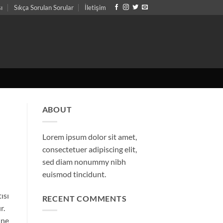
sı
Sıkça Sorulan Sorular
İletişim
ABOUT
Lorem ipsum dolor sit amet,
consectetuer adipiscing elit,
sed diam nonummy nibh
euismod tincidunt.
ısı
RECENT COMMENTS
r.
ine