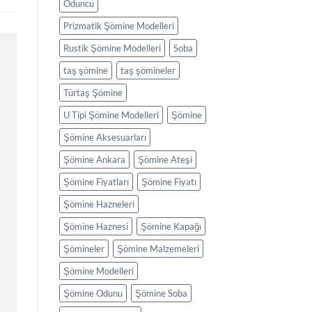
Oduncu
Prizmatik Şömine Modelleri
Rustik Şömine Modelleri
Soba
taş şömine
taş şömineler
Türtaş Şömine
U Tipi Şömine Modelleri
Şömine
Şömine Aksesuarları
Şömine Ankara
Şömine Ateşi
Şömine Fiyatları
Şömine Fiyatı
Şömine Hazneleri
Şömine Haznesi
Şömine Kapağı
Şömineler
Şömine Malzemeleri
Şömine Modelleri
Şömine Odunu
Şömine Soba