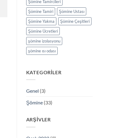
Şömine Tamircileri
Şömine Tamiri
Şömine Ustası
Şömine Yakma
Şömine Çeşitleri
Şömine Ücretleri
şömine izolasyonu
şömine ısı odası
KATEGORILER
Genel
(3)
Şömine
(33)
ARŞIVLER