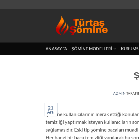
İçeriğe
atla
ANASAYFA
ŞÖMINE MODELLERI
KURUMS
Ş
ADMIN
TARAF
21
Ara
Şömine kullanıcılarının merak ettiği konular
temizliği yaptırmak isteyen kullanıcıların 
sağlamasıdır. Eski tip şömine bacaları muadi
Her hangi bir baca temizliği yapılarak bu s