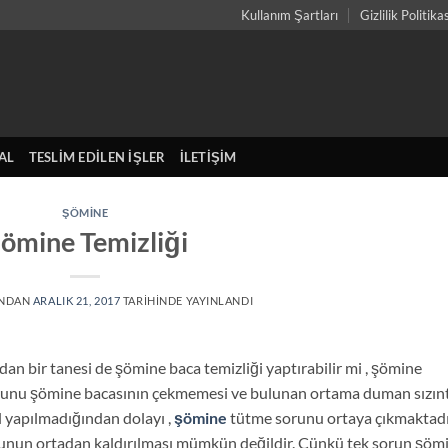
Kullanım Şartları
Gizlilik Politika
AL
TESLIM EDILEN İŞLER
İLETIŞIM
ŞÖMINE
ömine Temizliği
INDAN
ARALIK 21, 2017
TARIHINDE YAYINLANDI
dan bir tanesi de şömine baca temizliği yaptırabilir mi , şömine
sorunu şömine bacasının çekmemesi ve bulunan ortama duman sızınt
l yapılmadığından dolayı ,
şömine
tütme sorunu ortaya çıkmaktadı
orunun ortadan kaldırılması mümkün değildir. Çünkü tek sorun şöm