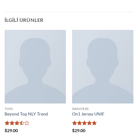
İLGILI ÜRÜNLER
TOPS
SWEATERS
Beyond Top NLY Trend
On1 Jersey UNIF
5
5 üzerinden
$
29.00
$
29.00
üzerinden
5
oy aldı