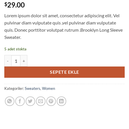
3
müşteri
29.00
$
puanına
dayanarak
Lorem ipsum dolor sit amet, consectetur adipiscing elit. Vel
5
üzerinden
pulvinar diam vulputate quis ,vel pulvinar diam vulputate
4
puan
quis. Donec porttitor volutpat rutrum .Brooklyn Long Sleeve
aldı
Sweater.
5 adet stokta
Brooklyn Long Sleeve Sweater adet
SEPETE EKLE
Kategoriler:
Sweaters
,
Women