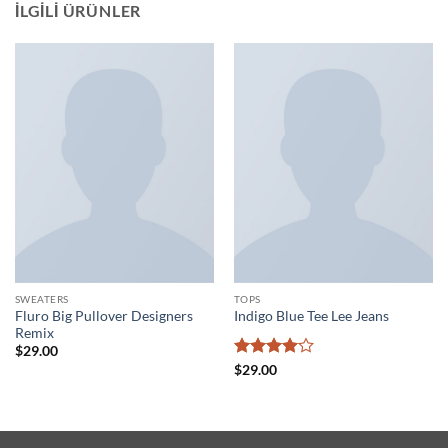
İLGILI ÜRÜNLER
SWEATERS
TOPS
Fluro Big Pullover Designers
Indigo Blue Tee Lee Jeans
Remix
$
29.00
5
$
29.00
üzerinden
4
oy aldı