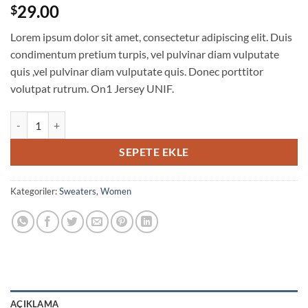
1
müşteri
29.00
$
puanına
dayanarak
Lorem ipsum dolor sit amet, consectetur adipiscing elit. Duis
5 üzerinden
5
puan aldı
condimentum pretium turpis, vel pulvinar diam vulputate
quis ,vel pulvinar diam vulputate quis. Donec porttitor
volutpat rutrum. On1 Jersey UNIF.
On1 Jersey UNIF adet
SEPETE EKLE
Kategoriler:
Sweaters
,
Women
AÇIKLAMA