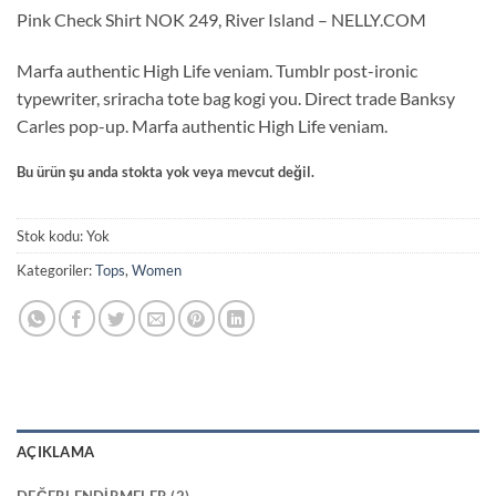
2
müşteri
Pink Check Shirt NOK 249, River Island – NELLY.COM
puanına
dayanarak
5
Marfa authentic High Life veniam. Tumblr post-ironic
üzerinden
typewriter, sriracha tote bag kogi you. Direct trade Banksy
3.5
puan
Carles pop-up. Marfa authentic High Life veniam.
aldı
Bu ürün şu anda stokta yok veya mevcut değil.
Stok kodu:
Yok
Kategoriler:
Tops
,
Women
AÇIKLAMA
DEĞERLENDIRMELER (2)