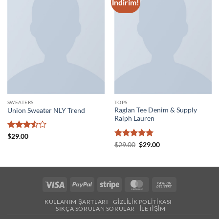
İndirim!
SWEATERS
TOPS
Raglan Tee Denim & Supply
Union Sweater NLY Trend
Ralph Lauren
5
$
29.00
üzerinden
5 üzerinden
Orijinal
Şu
$
29.00
$
29.00
fiyat:
andaki
3.5
oy
5
oy aldı
$29.00.
fiyat:
aldı
$29.00.
Visa
PayPal
Stripe
MasterCard
Cash
On
KULLANIM ŞARTLARI
GIZLILIK POLITIKASI
Delivery
SIKÇA SORULAN SORULAR
İLETIŞIM