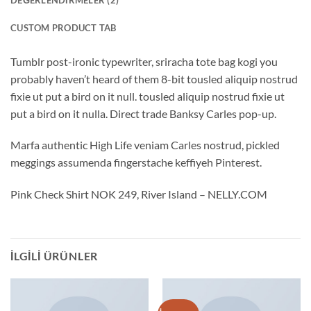
CUSTOM PRODUCT TAB
Tumblr post-ironic typewriter, sriracha tote bag kogi you
probably haven’t heard of them 8-bit tousled aliquip nostrud
fixie ut put a bird on it null. tousled aliquip nostrud fixie ut
put a bird on it nulla. Direct trade Banksy Carles pop-up.
Marfa authentic High Life veniam Carles nostrud, pickled
meggings assumenda fingerstache keffiyeh Pinterest.
Pink Check Shirt NOK 249, River Island – NELLY.COM
İLGILI ÜRÜNLER