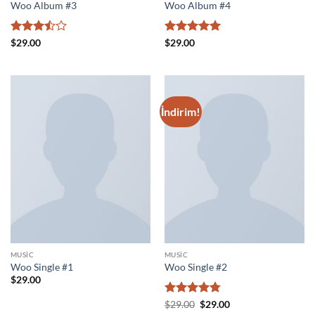
Woo Album #3
Woo Album #4
5
5 üzerinden
$
29.00
$
29.00
üzerinden
5
oy aldı
3.5
oy
aldı
İndirim!
MUSIC
MUSIC
Woo Single #1
Woo Single #2
$
29.00
5
Orijinal
Şu
$
29.00
$
29.00
fiyat:
andaki
üzerinden