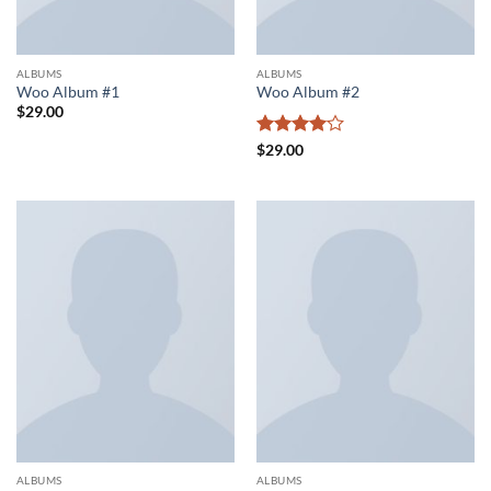
ALBUMS
ALBUMS
Woo Album #1
Woo Album #2
$
29.00
5
$
29.00
üzerinden
4
oy aldı
ALBUMS
ALBUMS