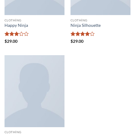
CLOTHING
CLOTHING
Happy Ninja
Ninja Silhouette
5
5
$
29.00
$
29.00
üzerinden
üzerinden
3
oy
4
oy aldı
aldı
CLOTHING