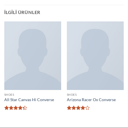
İLGILI ÜRÜNLER
SHOES
SHOES
All Star Canvas Hi Converse
Arizona Racer Ox Converse
5
5
üzerinden
üzerinden
4.33
oy
4
oy aldı