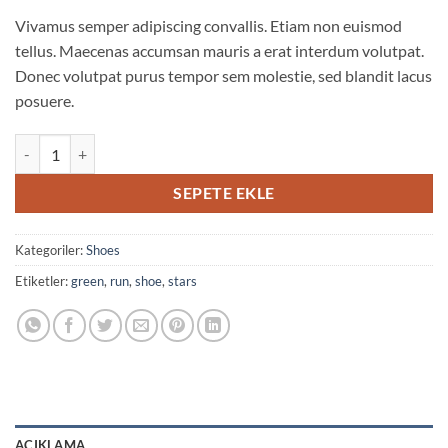
Vivamus semper adipiscing convallis. Etiam non euismod
tellus. Maecenas accumsan mauris a erat interdum volutpat.
Donec volutpat purus tempor sem molestie, sed blandit lacus
posuere.
All Star Print Ox Converse adet
SEPETE EKLE
Kategoriler:
Shoes
Etiketler:
green
,
run
,
shoe
,
stars
AÇIKLAMA