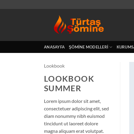
İçeriğe
atla
ANASAYFA
ŞÖMINE MODELLERI
KURUMS
Lookbook
LOOKBOOK
SUMMER
Lorem ipsum dolor sit amet,
consectetuer adipiscing elit, sed
diam nonummy nibh euismod
tincidunt ut laoreet dolore
magna aliquam erat volutpat.