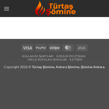
İçeriğe
atla
Visa
PayPal
Stripe
MasterCard
Cash
On
KULLANIM ŞARTLARI
GIZLILIK POLITIKASI
Delivery
SIKÇA SORULAN SORULAR
İLETIŞIM
Copyright 2026 ©
Türtaş Şömine,
Ankara Şömine
, Şömine Ankara.